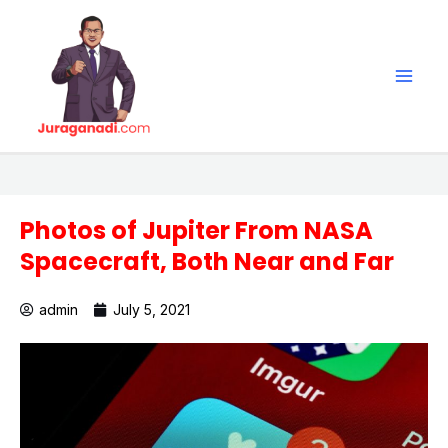
Skip
Main
to
Men
content
Photos of Jupiter From NASA
Spacecraft, Both Near and Far
admin
July 5, 2021