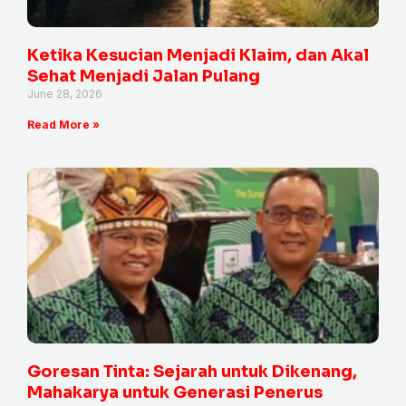
Ketika Kesucian Menjadi Klaim, dan Akal
Sehat Menjadi Jalan Pulang
June 28, 2026
Read More »
Goresan Tinta: Sejarah untuk Dikenang,
Mahakarya untuk Generasi Penerus