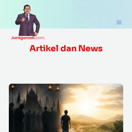
Skip
Main
to
Men
content
Artikel dan News