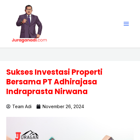
Skip
Main
to
Men
content
Sukses Investasi Properti
Bersama PT Adhirajasa
Indraprasta Nirwana
Team Adi
November 26, 2024