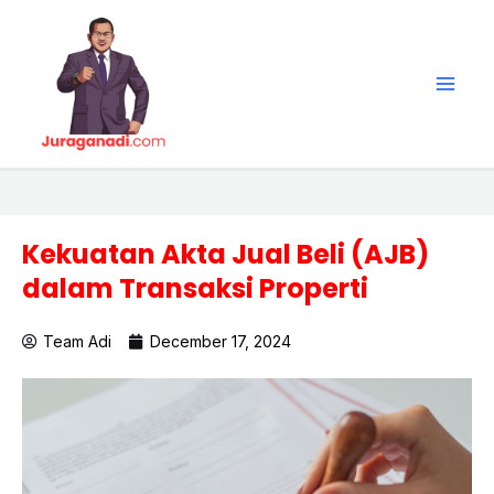
Skip
Main
to
Men
content
Kekuatan Akta Jual Beli (AJB)
dalam Transaksi Properti
Team Adi
December 17, 2024