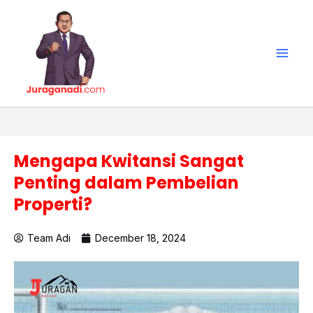
Skip
Main
to
Men
content
Mengapa Kwitansi Sangat
Penting dalam Pembelian
Properti?
Team Adi
December 18, 2024