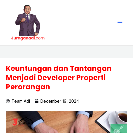
Skip
Main
to
Men
content
Keuntungan dan Tantangan
Menjadi Developer Properti
Perorangan
Team Adi
December 19, 2024