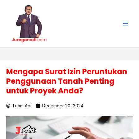
Skip
Main
to
Men
content
Mengapa Surat Izin Peruntukan
Penggunaan Tanah Penting
untuk Proyek Anda?
Team Adi
December 20, 2024