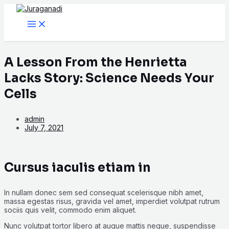
Main
Skip
Menu
to
content
A Lesson From the Henrietta
Lacks Story: Science Needs Your
Cells
admin
July 7, 2021
Cursus iaculis etiam in
In nullam donec sem sed consequat scelerisque nibh amet,
massa egestas risus, gravida vel amet, imperdiet volutpat rutrum
sociis quis velit, commodo enim aliquet.
Nunc volutpat tortor libero at augue mattis neque, suspendisse