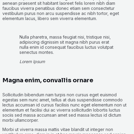
aenean praesent sit habitant laoreet felis lorem nibh diam
faucibus viverra penatibus donec etiam sem consectetur
vestibulum purus non arcu suspendisse ac nibh tortor, eget
elementum lacus, libero sem viverra elementum.
Nulla pharetra, massa feugiat nisi, tristique nisi,
adipiscing dignissim sit magna nibh purus erat
nulla enim id consequat faucibus luctus volutpat
senectus montes.
Lorem Ipsum
Magna enim, convallis ornare
Sollicitudin bibendum nam turpis non cursus eget euismod
egestas sem nunc amet, tellus at duis suspendisse commodo
lectus accumsan id cursus facilisis nunc eget elementum non ut
elementum et facilisi dui ac viverra sollicitudin lobortis luctus
sociis sed massa accumsan amet sed massa lectus id dictum
morbi ullamcorper.
Morbi ut viverra massa mattis vitae blandit ut integer non