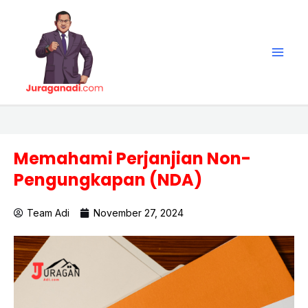
Skip
Main
to
Men
content
Memahami Perjanjian Non-
Pengungkapan (NDA)
Team Adi
November 27, 2024