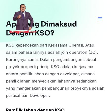
Skip
Main
to
Men
content
Apa yang Dimaksud
Dengan KSO?
KSO kependekan dari Kerjasama Operasi. Atau
dalam bahasa lainnya adalah join operation (JO).
Barangnya sama. Dalam pengembangan sebuah
proyek properti prinsip KSO adalah kerjasama
antara pemilik lahan dengan developer, dimana
pemilik lahan menyediakan lahannya sedangkan
yang mengerjakan pembangunan proyeknya adalah
perusahaan Developer.
Pemilik lahan dengan KSO