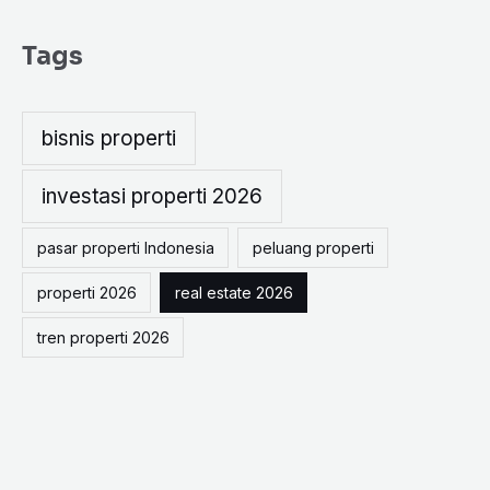
e
a
Tags
r
c
h
bisnis properti
f
o
investasi properti 2026
r
pasar properti Indonesia
peluang properti
:
properti 2026
real estate 2026
tren properti 2026