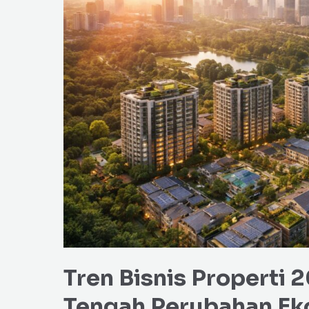
Properti
2026:
Peluang
Emas
di
Tengah
Perubahan
Ekonomi
Tren Bisnis Properti 
Tengah Perubahan E