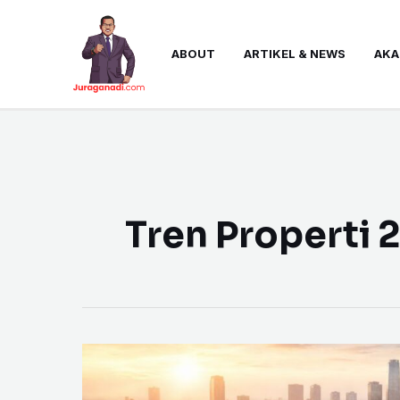
Skip
to
ABOUT
ARTIKEL & NEWS
AKA
content
Tren Properti 
Tren
Bisnis